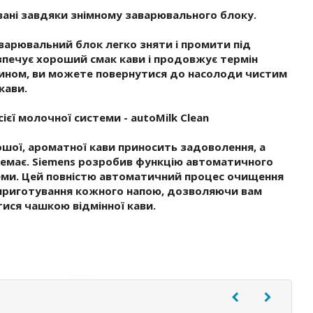
овані завдяки знімному заварювального блоку.
аварювальний блок легко зняти і промити під
зпечує хороший смак кави і продовжує термін
ином, ви можете повернутися до насолоди чистим
кави.
єї молочної системи - autoMilk Clean
шої, ароматної кави приносить задоволення, а
емає. Siemens розробив функцію автоматичного
ми. Цей повністю автоматичний процес очищення
 приготування кожного напою, дозволяючи вам
ися чашкою відмінної кави.