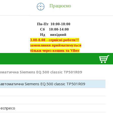
Працюємо
Пн-Пт 10:00-18:00
Сб 10:00-14:00
Нд вихідний
3.08-8.08 - сервісні роботи!!!
замовляння прийматимуться
тільки через кошик та Viber
атична Siemens EQ.500 classic TP501R09
автоматична Siemens EQ.500 classic TP501R09
 еспресо