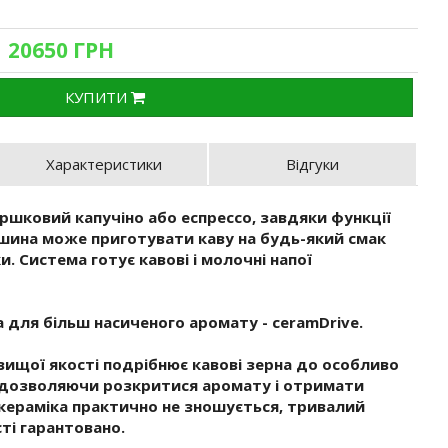
| 20650 ГРН
КУПИТИ
Характеристики
Відгуки
ершковий капучіно або еспрессо, завдяки функції
шина може приготувати каву на будь-який смак
. Система готує кавові і молочні напої
а для більш насиченого аромату - ceramDrive.
ищої якості подрібнює кавові зерна до особливо
, дозволяючи розкритися аромату і отримати
 кераміка практично не зношується, тривалий
ті гарантовано.