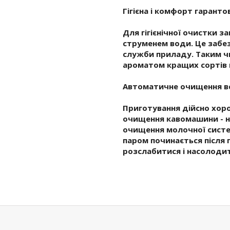
Гігієна і комфорт гарант
Для гігієнічної очистки з
струменем води. Це забе
служби приладу. Таким ч
ароматом кращих сортів 
Автоматичне очищення всі
Приготування дійсно хоро
очищення кавомашини - н
очищення молочної систе
паром починається після
розслабитися і насолодит