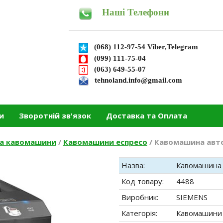
Наші Телефони
(068) 112-97-54 Viber,Telegram
(099) 111-75-04
(063) 649-55-07
tehnoland.info@gmail.com
и
Зворотній зв'язок
Доставка та Оплата
та кавомашини
/
Кавомашини еспресо
/
Кавомашина автом
Назва:
Кавомашина 
Код товару:
4488
Виробник:
SIEMENS
Категорія:
Кавомашини