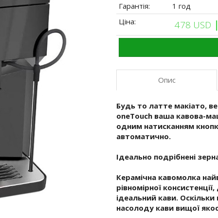
Гарантія:
1 год
Ціна:
478 USD
Опис
Будь то латте макіато, в
oneTouch ваша кавова-ма
одним натисканням кнопки
автоматично.
Ідеально подрібнені зерн
Керамічна кавомолка найв
рівномірної консистенції
ідеальний кави. Оскільки
насолоду кави вищої якос