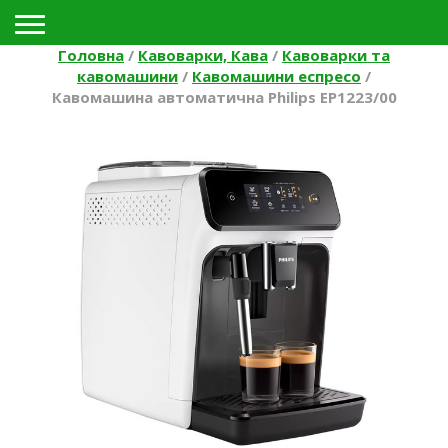
Toggle navigation
Головна
/
Кавоварки, Кава
/
Кавоварки та
кавомашини
/
Кавомашини еспресо
/
Кавомашина автоматична Philips EP1223/00