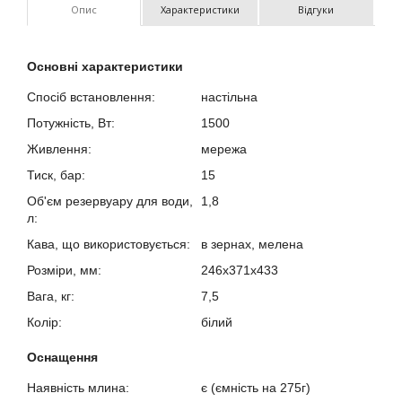
Опис
Характеристики
Відгуки
Основні характеристики
Спосіб встановлення:
настільна
Потужність, Вт:
1500
Живлення:
мережа
Тиск, бар:
15
Об'єм резервуару для води,
1,8
л:
Кава, що використовується:
в зернах, мелена
Розміри, мм:
246x371x433
Вага, кг:
7,5
Колір:
білий
Оснащення
Наявність млина:
є (ємність на 275г)