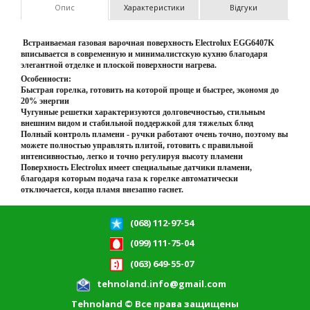
Опис
Характеристики
Відгуки
Встраиваемая газовая варочная поверхность Electrolux EGG6407K
вписывается в современную и минималистскую кухню благодаря
элегантной отделке и плоской поверхности нагрева.
Особенности:
Быстрая горелка, готовить на которой проще и быстрее, экономя до
20% энергии
Чугунные решетки характеризуются долговечностью, стильным
внешним видом и стабильной поддержкой для тяжелых блюд
Полный контроль пламени - ручки работают очень точно, поэтому вы
можете полностью управлять плитой, готовить с правильной
интенсивностью, легко и точно регулируя высоту пламени
Поверхность Electrolux имеет специальные датчики пламени,
благодаря которым подача газа к горелке автоматически
отключается, когда пламя внезапно гаснет.
(068) 112-97-54
(099) 111-75-04
(063) 649-55-07
tehnoland.info@gmail.com
Tehnoland © Все права защищены