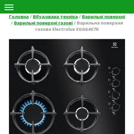
Toggle navigation
Головна
/
Вбудована техніка
/
Варильні поверхні
/
Варильні поверхні газові
/
Варильна поверхня
газова Electrolux EGG6407K