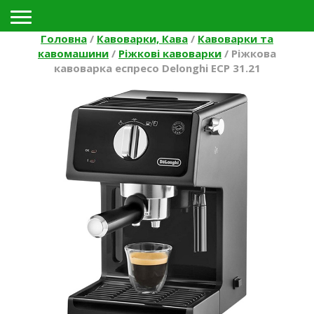
Toggle navigation
Головна
/
Кавоварки, Кава
/
Кавоварки та
кавомашини
/
Ріжкові кавоварки
/
Ріжкова
кавоварка еспресо Delonghi ECP 31.21