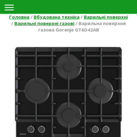
Toggle navigation
Головна
/
Вбудована техніка
/
Варильні поверхні
/
Варильні поверхні газові
/
Варильна поверхня
газова Gorenje GT6D42AB