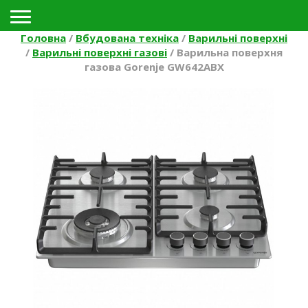
Toggle navigation
Головна
/
Вбудована техніка
/
Варильні поверхні
/
Варильні поверхні газові
/
Варильна поверхня
газова Gorenje GW642ABX