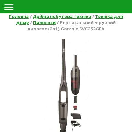
Toggle navigation
Головна
/
Дрібна побутова техніка
/
Техніка для
дому
/
Пилососи
/
Вертикальний + ручний
пилосос (2в1) Gorenje SVC252GFA