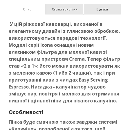
Опис
Характеристики
Відгуки
У цій ріжкової кавоварці, виконаної в
елегантному дизайні з глянсовою обробкою,
використовуються передові технології.
Моделі серії Icona оснащені новим
власником фільтра для меленої кави зі
спеціальним пристроєм Crema. Тепер фільтр
став «2 в 1»: його можна використовувати як
з меленою кавою (1 або 2 чашки), так і при
приготуванні кави з чалдах Easy Serving
Espresso. Насадка - капучінатор чудово
змішує пар, повітря і молоко для отримання
пишної і щільної піни для ніжного капучіно.
Особливості
Пінка буде смачною також завдяки системі
«Капучіно», розробленої для того, щоб