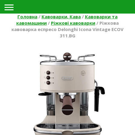
Toggle navigation
Головна
/
Кавоварки, Кава
/
Кавоварки та
кавомашини
/
Ріжкові кавоварки
/
Ріжкова
кавоварка еспресо Delonghi Icona Vintage ECOV
311.BG