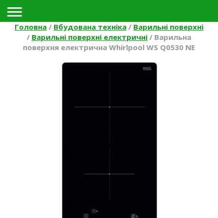
Toggle navigation
Головна
/
Вбудована техніка
/
Варильні поверхні
/
Варильні поверхні електричні
/
Варильна
поверхня електрична Whirlpool WS Q0530 NE