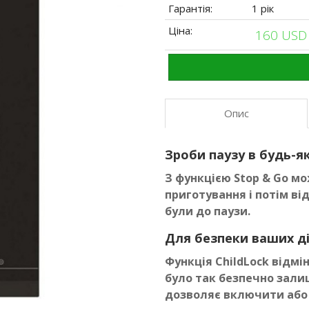
Гарантія:
1 рік
Ціна:
160 US
Опис
Зроби паузу в будь-
З функцією Stop & Go м
приготування і потім ві
були до паузи.
Для безпеки ваших д
Функція ChildLock відмін
було так безпечно залиша
дозволяє включити або 