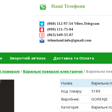
Наші Телефони
(068) 112-97-54 Viber,Telegram
(099) 111-75-04
(063) 649-55-07
tehnoland.info@gmail.com
и
Зворотній зв'язок
Доставка та Оплата
і поверхні
/
Варильні поверхні електричні
/
Варильна по
Назва:
Варильна п
Код товару:
5189
Виробник:
GORENJE
Категорія:
Варильні п