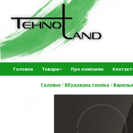
Головна
Товари
Про компанію
Контакт
Головна
/
Вбудована техніка
/
Варильн