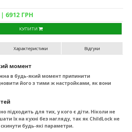
| 6912 ГРН
D
КУПИТИ
Характеристики
Відгуки
який момент
ожна в будь-який момент припинити
дновити його з тими ж настройками, як вони
ітей
но підходить для тих, у кого є діти. Ніколи не
ти їх на кухні без нагляду, так як ChildLock не
скинути будь-які параметри.