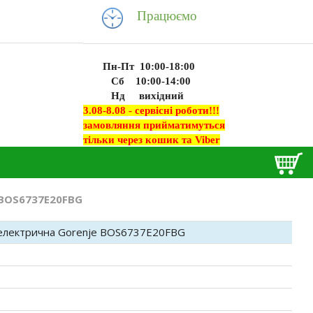
Працюємо
Пн-Пт 10:00-18:00
Сб 10:00-14:00
Нд вихідний
3.08-8.08 - сервісні роботи!!!
замовляння прийматимуться
тільки через кошик та Viber
 BOS6737E20FBG
електрична Gorenje BOS6737E20FBG