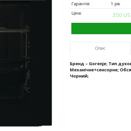
Гарантія:
1 рік
Ціна:
350 U
Опис
Бренд – Gorenje; Тип духо
Механічне+сенсорне; Обсяг
Чорний;