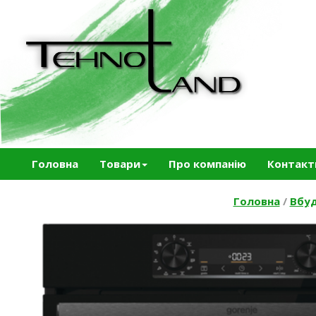
Головна
Товари
Про компанію
Контакт
Головна
/
Вбуд