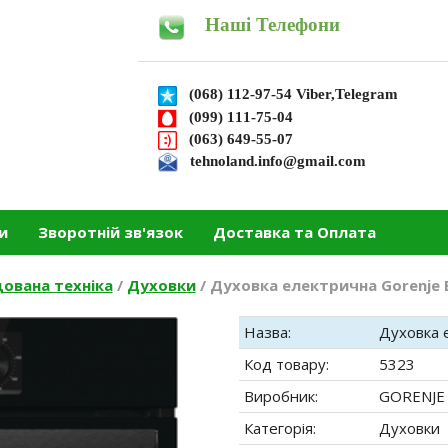
Наші Телефони
(068) 112-97-54 Viber,Telegram
(099) 111-75-04
(063) 649-55-07
tehnoland.info@gmail.com
и
Зворотній зв'язок
Доставка та Оплата
ована техніка
/
Духовки
/
Духовка електрична Gorenje
Назва:
Духовка 
Код товару:
5323
Виробник:
GORENJE
Категорія:
Духовки