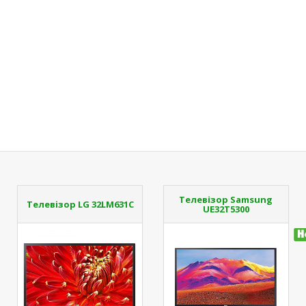
Телевізор Samsung
Телевізор LG 32LM631C
UE32T5300