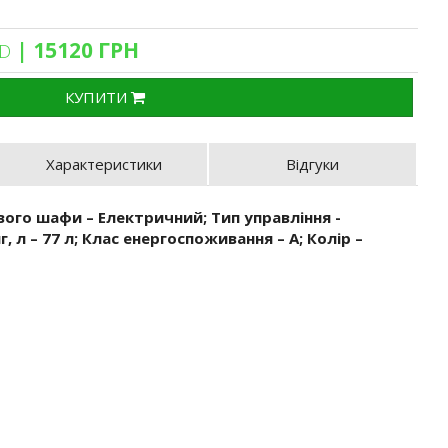
| 15120 ГРН
SD
КУПИТИ
Характеристики
Відгуки
вого шафи – Електричний; Тип управління -
, л – 77 л; Клас енергоспоживання – А; Колір –