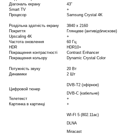
Діагональ екрану
43”
Smart TV
+
Процесор
Samsung Crystal 4K
Роздільна здатність екрану
3840 x 2160
Покриття
Глянцеве (антивідблискове)
Upscaling 4K
+
Частота оновлення
60 Гц
HDR
HDR10+
Покращення контрастності
Contrast Enhancer
Покращення кольору
Dynamic Crystal Color
Потужність звуку
20 Вт
Динамики
2 Шт
DVB-T2 (эфірное)
Цифровой тюнер
DVB-C (кабельне)
Телетекст
+
Картинка в картинці
+
WI-FI 5 (802.11ac)
DLNA
Miracast