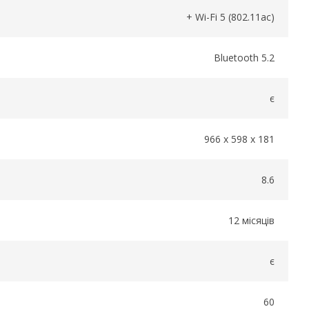
+ Wi-Fi 5 (802.11ac)
Bluetooth 5.2
є
966 x 598 x 181
8.6
12 місяців
є
60