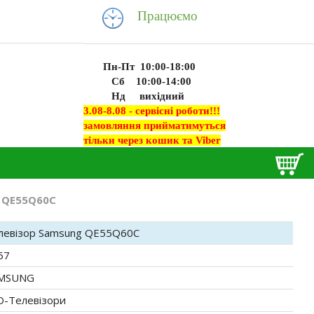
Працюємо
Пн-Пт 10:00-18:00
Сб 10:00-14:00
Нд вихідний
3.08-8.08 - сервісні роботи!!!
замовляння прийматимуться
тільки через кошик та Viber
 QE55Q60C
левізор Samsung QE55Q60C
57
MSUNG
D-Телевізори