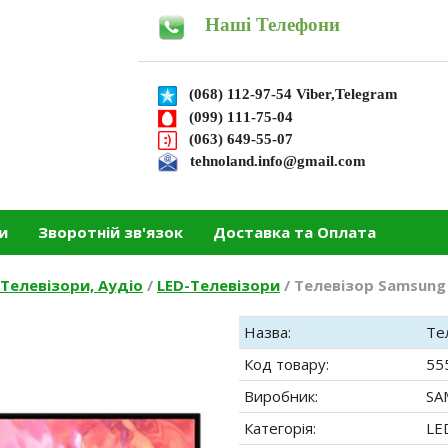
Наші Телефони
(068) 112-97-54 Viber,Telegram
(099) 111-75-04
(063) 649-55-07
tehnoland.info@gmail.com
и
Зворотній зв'язок
Доставка та Оплата
Телевізори, Аудіо
/
LED-Телевізори
/
Телевізор Samsung
Назва:
Те
Код товару:
55
Виробник:
SA
Категорія:
LE