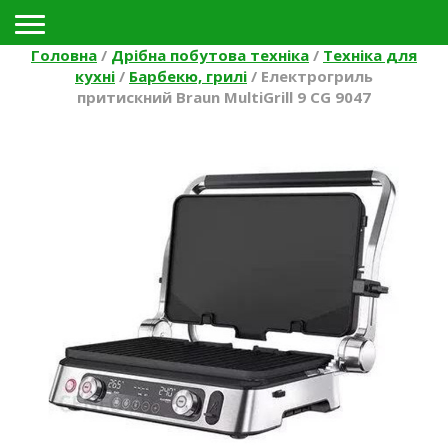
Toggle navigation
Головна
/
Дрібна побутова техніка
/
Техніка для
кухні
/
Барбекю, грилі
/
Електрогриль
притискний Braun MultiGrill 9 CG 9047