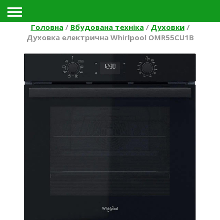
Toggle navigation
Головна
/
Вбудована техніка
/
Духовки
/
Духовка електрична Whirlpool OMR55CU1B