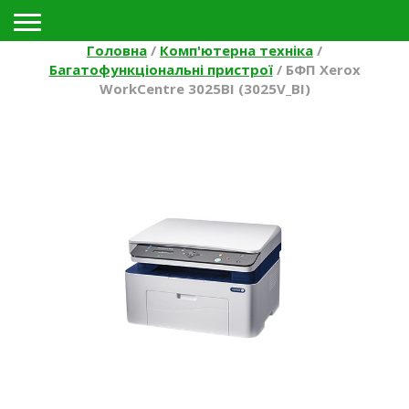
Toggle navigation
Головна
/
Комп'ютерна техніка
/
Багатофункціональні пристрої
/
БФП Xerox
WorkCentre 3025BI (3025V_BI)