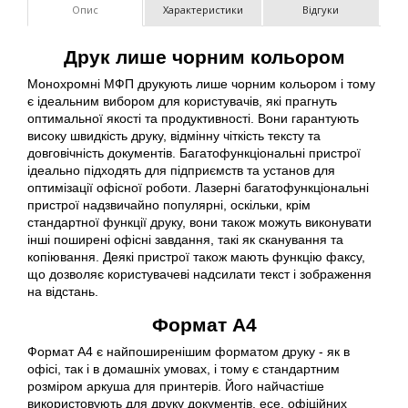
Опис
Характеристики
Відгуки
Друк лише чорним кольором
Монохромні МФП друкують лише чорним кольором і тому
є ідеальним вибором для користувачів, які прагнуть
оптимальної якості та продуктивності. Вони гарантують
високу швидкість друку, відмінну чіткість тексту та
довговічність документів. Багатофункціональні пристрої
ідеально підходять для підприємств та установ для
оптимізації офісної роботи. Лазерні багатофункціональні
пристрої надзвичайно популярні, оскільки, крім
стандартної функції друку, вони також можуть виконувати
інші поширені офісні завдання, такі як сканування та
копіювання. Деякі пристрої також мають функцію факсу,
що дозволяє користувачеві надсилати текст і зображення
на відстань.
Формат A4
Формат А4 є найпоширенішим форматом друку - як в
офісі, так і в домашніх умовах, і тому є стандартним
розміром аркуша для принтерів. Його найчастіше
використовують для друку документів, есе, офіційних