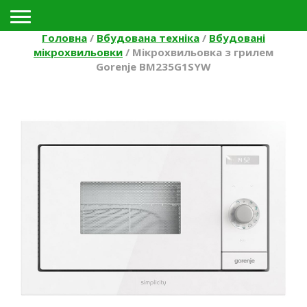
Toggle navigation
Головна
/
Вбудована техніка
/
Вбудовані
мікрохвильовки
/
Мікрохвильовка з грилем
Gorenje BM235G1SYW