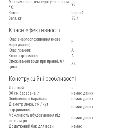
Максимальна температура прання,
90
° C:
Колір:
чорний
Вага, кг:
73,4
Класи ефективності
Клас енергоспоживання (нове
Е
маркування):
Клас прання:
А
Клас віджимання:
А
Споживання води при пранні, л /
54
цикл:
Конструкційні особливості
Дисплей:
є
Об єм барабана, л:
немає даних
Особливості барабана:
немає даних
Діаметр люка, см / кут
немає даних
відкривання:
Можливість вбудовування під
немає даних
стільницю:
Додатковий бак для води:
немає