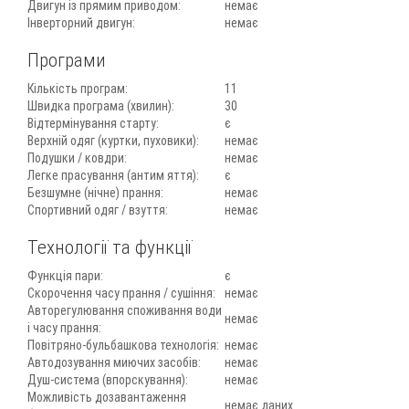
Двигун із прямим приводом:
немає
Інверторний двигун:
немає
Програми
Кількість програм:
11
Швидка програма (хвилин):
30
Відтермінування старту:
є
Верхній одяг (куртки, пуховики):
немає
Подушки / ковдри:
немає
Легке прасування (антим яття):
є
Безшумне (нічне) прання:
немає
Спортивний одяг / взуття:
немає
Технології та функції
Функція пари:
є
Скорочення часу прання / сушіння:
немає
Авторегулювання споживання води
немає
і часу прання:
Повітряно-бульбашкова технологія:
немає
Автодозування миючих засобів:
немає
Душ-система (впорскування):
немає
Можливість дозавантаження
немає даних