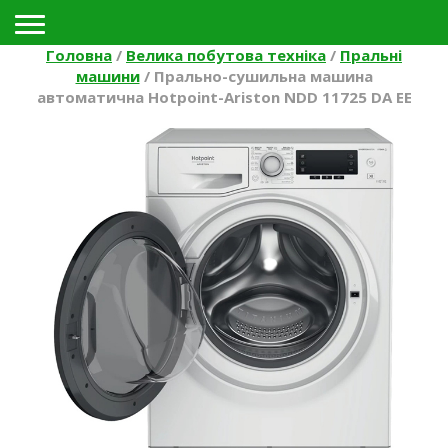
Toggle navigation
Головна
/
Велика побутова техніка
/
Пральні
машини
/
Прально-сушильна машина
автоматична Hotpoint-Ariston NDD 11725 DA EE