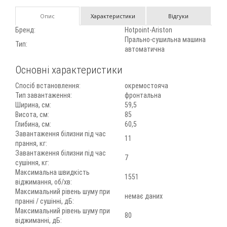
Опис
Характеристики
Відгуки
Бренд:
Hotpoint-Ariston
Прально-сушильна машина
Тип:
автоматична
Основні характеристики
Спосіб встановлення:
окремостояча
Тип завантаження:
фронтальна
Ширина, см:
59,5
Висота, см:
85
Глибина, см:
60,5
Завантаження білизни під час
11
прання, кг:
Завантаження білизни під час
7
сушіння, кг:
Максимальна швидкість
1551
віджимання, об/хв:
Максимальний рівень шуму при
немає даних
пранні / сушінні, дБ:
Максимальний рівень шуму при
80
віджиманні, дБ: