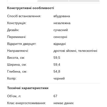
Конструктивні особливості
Спосіб встановлення:
вбудована
Конструкція:
незалежна
Дизайн:
сучасний
Перемикачі:
сенсорні
Відкриття дверцят:
відкидні
Направляючі:
дротові зйомні, телескопічні
Висота, см:
59,5
Ширина, см:
59,4
Глибина, см:
54,8
Колір:
чорний
Технічні характеристики
Об'єм, л:
67
Клас енергоспоживання:
немає даних