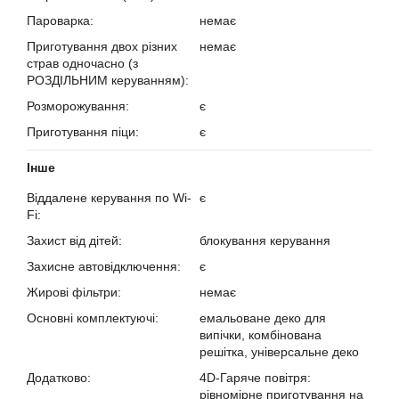
Пароварка:
немає
Приготування двох різних
немає
страв одночасно (з
РОЗДІЛЬНИМ керуванням):
Розморожування:
є
Приготування піци:
є
Інше
Віддалене керування по Wi-
є
Fi:
Захист від дітей:
блокування керування
Захисне автовідключення:
є
Жирові фільтри:
немає
Основні комплектуючі:
емальоване деко для
випічки, комбінована
решітка, універсальне деко
Додатково:
4D-Гаряче повітря:
рівномірне приготування на