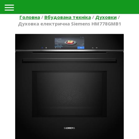
Toggle navigation
Головна
/
Вбудована техніка
/
Духовки
/
Духовка електрична Siemens HM778GMB1