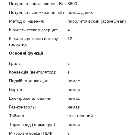
Потужність підключення, Вт:
3600
Потужність споживання, кВт:
немає даних
Метод очищення:
пиролитический (activeClean)
Кількість стекол дверцят:
4
Кількість режимів нагріву
12
(роботи):
Основні функції
Гриль:
є
Конвекція (вентилятор):
є
Подвійна конвекція:
немає
Вертел:
немає
Електрозапалювання:
немає
Газ-контроль:
немає
Таймер:
електронний
Термозонд (термощуп):
немає
Мікрохвильовка (НВЧ):
є