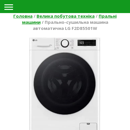
Toggle navigation
Головна
/
Велика побутова техніка
/
Пральні
машини
/
Прально-сушильна машина
автоматична LG F2D85501W