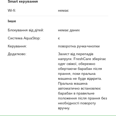
Smart керування
Wi-fi:
немає
?
Інше
Блокування від дітей:
немає даних
?
Система AquaStop:
є
?
Керування:
поворотна ручка+кнопки
?
Додатково:
Захист від перепадів
напруги. FreshCare зберігає
одяг свіжої, обережно
обертаючи барабан після
прання, поки пральна
машина не буде відкрита.
Пральна машина
автоматично встановлює
барабан в правильне
положення після прання без
необхідності повороту
вручну.