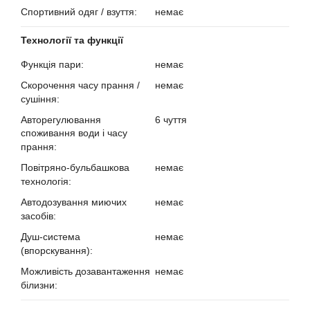
Спортивний одяг / взуття:
немає
?
Технології та функції
Функція пари:
немає
?
Скорочення часу прання /
немає
сушіння:
?
Авторегулювання
6 чуття
споживання води і часу
прання:
?
Повітряно-бульбашкова
немає
технологія:
?
Автодозування миючих
немає
засобів:
?
Душ-система
немає
(впорскування):
?
Можливість дозавантаження
немає
білизни:
?