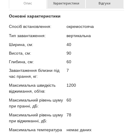
Опис
Характеристики
Відгуки
Основні характеристики
Спосіб встановлення:
окремостояча
?
Тип завантаження:
вертикальна
?в
Ширина, см:
40
Висота, см:
90
Глибина, см:
60
Завантаження білизни під
7
час прання, кг:
?
Максимальна швидкість
1200
віджимання, об/хв:
?
Максимальний рівень шуму
60
при пранні, дБ:
?
Максимальний рівень шуму
78
при віджиманні, дБ:
?
Максимальна температура
немає даних