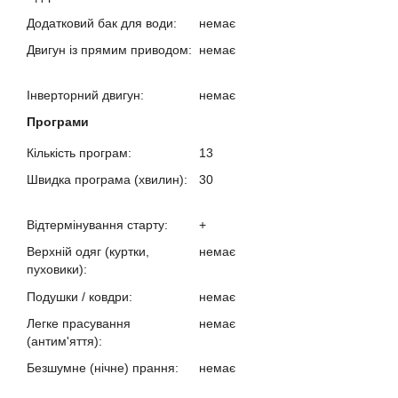
Додатковий бак для води:
немає
?
Двигун із прямим приводом:
немає
?
Інверторний двигун:
немає
?
Програми
Кількість програм:
13
?
Швидка програма (хвилин):
30
?
Відтермінування старту:
+
?
Верхній одяг (куртки,
немає
пуховики):
?
Подушки / ковдри:
немає
?
Легке прасування
немає
(антим'яття):
?
Безшумне (нічне) прання:
немає
?