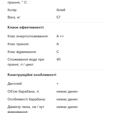
прання, ° C:
?
Колір:
білий
Вага, кг:
57
Класи ефективності
Клас енергоспоживання:
А ++
?
Клас прання:
А
?
Клас віджимання:
C
?
Споживання води при
40
пранні, л / цикл:
?
Конструкційні особливості
Дисплей:
+
?
Об'єм барабана, л:
немає даних
?
Особливості барабана:
немає даних
?
Діаметр люка, см / кут
немає даних
відкривання:
?