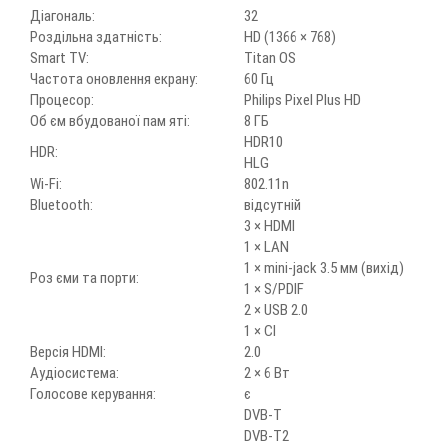
Діагональ:
32
Роздільна здатність:
HD (1366 × 768)
Smart TV:
Titan OS
Частота оновлення екрану:
60 Гц
Процесор:
Philips Pixel Plus HD
Об єм вбудованої пам яті:
8 ГБ
HDR10
HDR:
HLG
Wi-Fi:
802.11n
Bluetooth:
відсутній
3 × HDMI
1 × LAN
1 × mini-jack 3.5 мм (вихід)
Роз єми та порти:
1 × S/PDIF
2 × USB 2.0
1 × CI
Версія HDMI:
2.0
Аудіосистема:
2 × 6 Вт
Голосове керування:
є
DVB-T
DVB-T2