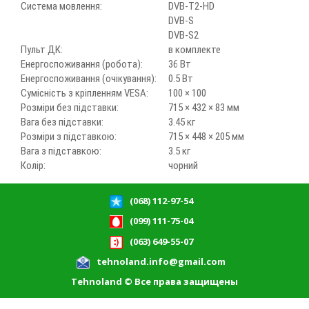
Система мовлення:
DVB-T2-HD
DVB-S
DVB-S2
Пульт ДК:
в комплекте
Енергоспоживання (робота):
36 Вт
Енергоспоживання (очікування):
0.5 Вт
Сумісність з кріпленням VESA:
100 × 100
Розміри без підставки:
715 × 432 × 83 мм
Вага без підставки:
3.45 кг
Розміри з підставкою:
715 × 448 × 205 мм
Вага з підставкою:
3.5 кг
Колір:
чорний
(068) 112-97-54
(099) 111-75-04
(063) 649-55-07
tehnoland.info@gmail.com
Tehnoland © Все права защищены