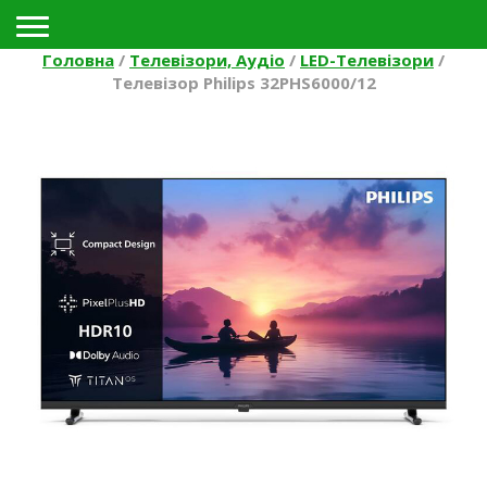
Toggle navigation
Головна
/
Телевізори, Аудіо
/
LED-Телевізори
/
Телевізор Philips 32PHS6000/12