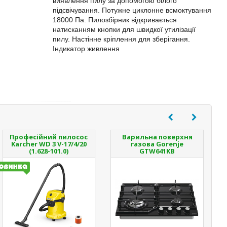
виявлення пилу за допомогою білого
підсвічування. Потужне циклонне всмоктування
18000 Па. Пилозбірник відкривається
натисканням кнопки для швидкої утилізації
пилу. Настінне кріплення для зберігання.
Індикатор живлення
Професійний пилосос
Варильна поверхня
Karcher WD 3 V-17/4/20
газова Gorenje
(1.628-101.0)
GTW641KB