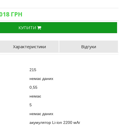
4018 ГРН
КУПИТИ
Характеристики
Відгуки
215
немає даних
?
0,55
:
немає
?
5
немає даних
акумулятор Li-ion 2200 мАг