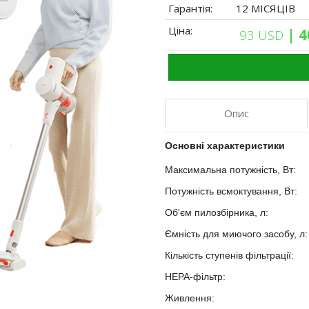
Гарантія:
12 МІСЯЦІВ
Ціна:
| 
93 USD
Опис
Основні характеристики
Максимальна потужність, Вт:
?
Потужність всмоктування, Вт:
Об'єм пилозбірника, л:
?
Ємність для миючого засобу, л
Кількість ступенів фільтрації:
?
HEPA-фільтр:
?
Живлення:
?