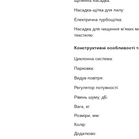
Щілинна насадка:
?
Насадка-щітка для пилу:
?
Електрична турбощітка:
?
Насадка для чищення м'яких ме
текстилю:
?
Конструктивні особливості т
Циклонна система:
?
Парковка:
?
Видув повітря:
?
Регулятор потужності:
?
Рівень шуму, дБ:
?
Вага, кг:
Розміри, мм:
Колір:
Додатково: