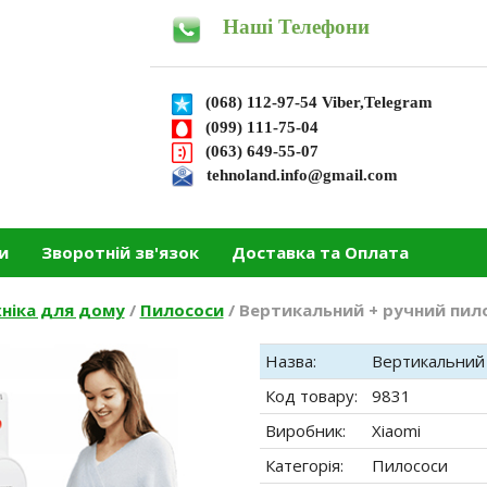
Наші Телефони
(068) 112-97-54 Viber,Telegram
(099) 111-75-04
(063) 649-55-07
tehnoland.info@gmail.com
и
Зворотній зв'язок
Доставка та Оплата
ніка для дому
/
Пилососи
/
Вертикальний + ручний пилос
Назва:
Вертикальний +
Код товару:
9831
Виробник:
Xiaomi
Категорія:
Пилососи