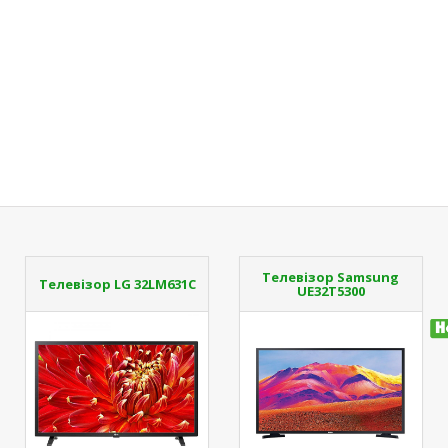
Телевізор Samsung
Телевізор LG 32LM631C
UE32T5300