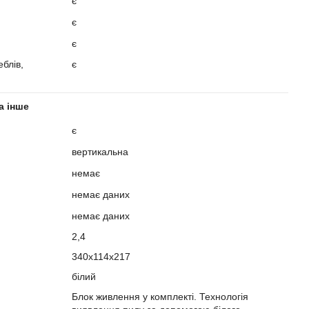
є
є
є
блів,
є
а інше
є
вертикальна
немає
немає даних
немає даних
2,4
340х114х217
білий
Блок живлення у комплекті. Технологія