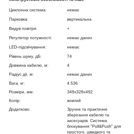
Циклонна система:
немає
?
Парковка:
вертикальна
?
Видув повітря:
+
?
Регулятор потужності:
немає даних
?
LED-підсвічування:
немає
?
Рівень шуму, дБ:
74
?
Довжина кабелю, м:
4
Радіус дії, м:
немає даних
?
Вага, кг:
4.536
Розміри, мм:
349х328х492
Колір:
жовтий
Додатково:
Зручне та практичне
зберігання кабелю та
аксесуарів. Система
блокування "Pull&Push" для
простого, швидкого та