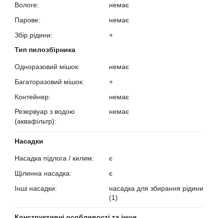
Вологе:
немає
?
Парове:
немає
?
Збір рідини:
+
?
Тип пилозбірника
Одноразовий мішок:
немає
?
Багаторазовий мішок:
+
?
Контейнер:
немає
?
Резервуар з водою
немає
(аквафільтр):
?
Насадки
Насадка підлога / килим:
є
?
Щілинна насадка:
є
?
Інші насадки:
насадка для збирання рідини
?
(1)
Конструктивні особливості та інше