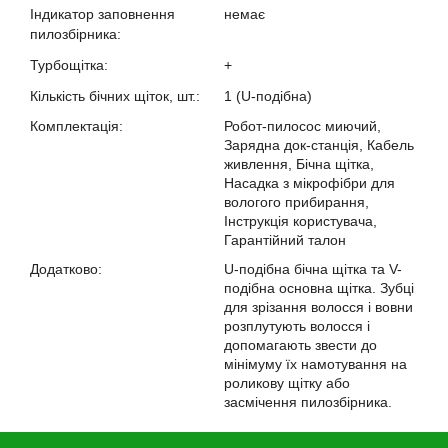
Індикатор заповнення
немає
пилозбірника:
?
Турбощітка:
+
?
Кількість бічних щіток, шт.:
1 (U-подібна)
?
Комплектація:
Робот-пилосос миючий,
Зарядна док-станція, Кабель
живлення, Бічна щітка,
Насадка з мікрофібри для
вологого прибирання,
Інструкція користувача,
Гарантійний талон
Додатково:
U-подібна бічна щітка та V-
подібна основна щітка. Зубці
для зрізання волосся і вовни
розплутують волосся і
допомагають звести до
мінімуму їх намотування на
роликову щітку або
засмічення пилозбірника.