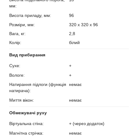
мм:
?
Висота приладу, мм:
96
?
Розміри, мм:
320 х 320 х 96
Вага, кг:
2,8
Колір:
білий
Вид прибирання
Сухе:
+
?
Вологе:
+
?
Натирання підлоги (функція
немає
натирача):
?
Миття вікон:
немає
?
Обмежувачі руху
Віртуальна стіна:
+ (через додаток)
?
Магнітна стрічка:
немає
?