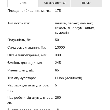
Опис
Характеристики
Відгуки
Площа прибирання, м. кв.:
175
?
Тип покриттів:
плитка, паркет, ламінат,
?
кахель, лінолеум, килим,
ковролін
Потужність, Вт:
50
?
Сила всмоктування, Па:
13000
?
Об'єм пилозбірника, мл:
330
?
Ємність для води, мл:
245
?
Рівень шуму, дБ:
65
?
Тип акумулятора:
Li-Ion (3200mAh)
?
Час зарядки акумулятора,
5
год:
?
Час роботи від акумулятора,
260
хв:
?
Висота подоланого порога,
18