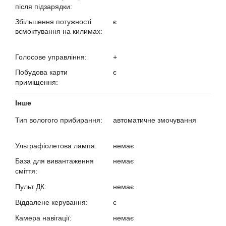
після підзарядки:
?
Збільшення потужності
є
всмоктування на килимах:
?
Голосове управління:
+
?
Побудова карти
є
приміщення:
?
Інше
Тип вологого прибирання:
автоматичне змочування
?
Ультрафіолетова лампа:
немає
?
База для вивантаження
немає
сміття:
?
Пульт ДК:
немає
?
Віддалене керування:
є
?
Камера навігації:
немає
?