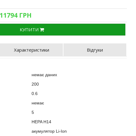
 11794 ГРН
КУПИТИ
Характеристики
Відгуки
немає даних
200
?
0.6
:
немає
?
5
HEPA H14
акумулятор Li-Ion