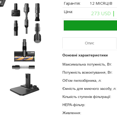
Гарантія:
12 МІСЯЦІВ
Ціна:
|
273 USD
Опис
Основні характеристики
Максимальна потужність, Вт:
?
Потужність всмоктування, Вт:
Об'єм пилозбірника, л:
?
Ємність для миючого засобу, л
Кількість ступенів фільтрації:
?
HEPA-фільтр:
?
Живлення:
?