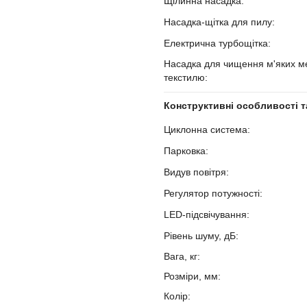
Щілинна насадка:
?
Насадка-щітка для пилу:
?
Електрична турбощітка:
?
Насадка для чищення м'яких ме
текстилю:
?
Конструктивні особливості т
Циклонна система:
?
Парковка:
?
Видув повітря:
?
Регулятор потужності:
?
LED-підсвічування:
?
Рівень шуму, дБ:
?
Вага, кг:
Розміри, мм:
Колір: