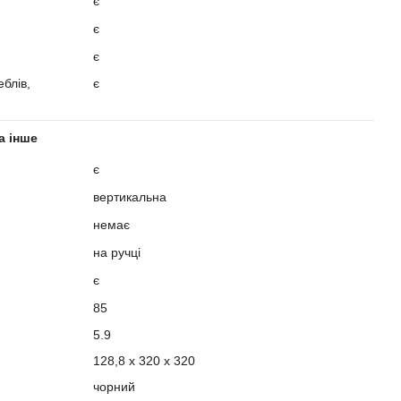
є
є
є
блів,
є
а інше
є
вертикальна
немає
на ручці
є
85
5.9
128,8 х 320 х 320
чорний