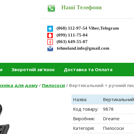
Наші Телефони
(068) 112-97-54 Viber,Telegram
(099) 111-75-04
(063) 649-55-07
tehnoland.info@gmail.com
и
Зворотній зв'язок
Доставка та Оплата
ехніка для дому
/
Пилососи
/
Вертикальний + ручний пило
Назва:
Вертикальний 
Код товару:
9878
Виробник:
Dreame
Категорія:
Пилососи