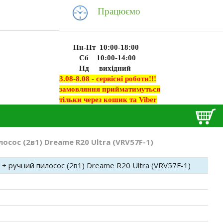
Працюємо
Пн-Пт 10:00-18:00
Сб 10:00-14:00
Нд вихідний
3.08-8.08 - сервісні роботи!!!
замовляння прийматимуться
тільки через кошик та Viber
сос (2в1) Dreame R20 Ultra (VRV57F-1)
+ ручний пилосос (2в1) Dreame R20 Ultra (VRV57F-1)